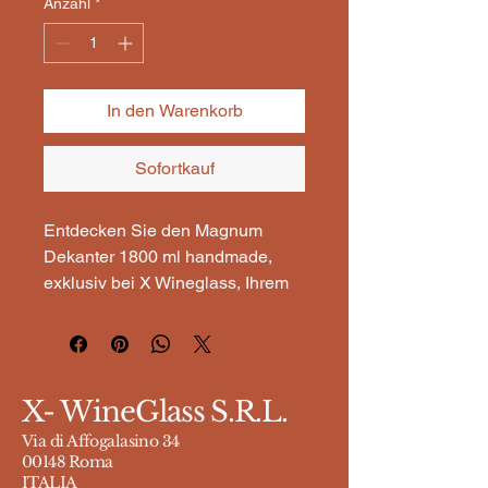
Anzahl
*
In den Warenkorb
Sofortkauf
Entdecken Sie den Magnum 
Dekanter 1800 ml handmade, 
exklusiv bei X Wineglass, Ihrem 
Online-Shop für handgefertigte 
Dekoration. Dieses kunstvoll 
gefertigte Dekanter-Highlight 
vereint Funktionalität mit 
X- WineGlass S.R.L.
elegantem Design und ist perfekt 
für Genießer, die den 
Via di Affogalasino 34
00148 Roma
Geschmack ihres Weins voll 
ITALIA