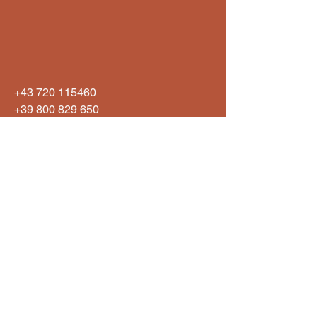
entfalten möchten. Jede Flasche 
wird mit größter Sorgfalt von 
Hand gefertigt, um höchste 
Qualität und Einzigartigkeit zu 
garantieren. Der Magnum 
Dekanter 1800 ml handmade 
+43 720 115460
ergänzt perfekt unsere 
+39 800 829 650
handgemachten Weingläser und 
info@xwineglass.it
bringt Ihre Weinverkostung auf 
ein neues Niveau. Erleben Sie 
bei X Wineglass erstklassige 
Handwerkskunst, die 
Weinliebhabern echte Mehrwerte 
bietet.
Datenschutzerklärung
Barrierefreiheitserklärung
Versandrichtlinie
AGB
Rückerstattungsrichtlinie