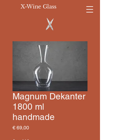
X-Wine Glass
Magnum Dekanter
1800 ml
handmade
Preis
€ 69,00