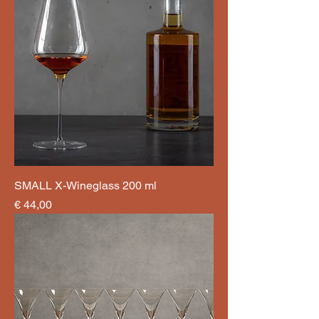
SMALL X-Wineglass 200 ml
Preis
€ 44,00